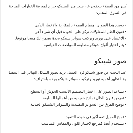
كثير من العملاء يبحثون عن سعر متر الشينكو حراج لمعرفة الخيارات المتاحة
في السوق المحلي:
• يوضح هذا العنوان اهتمام العملاء بالمقارنة والاختيار الذكي.
• فنون الظل للمقاولات تركز على الجودة قبل أي شيء آخر.
• الاعتماد على توريد وتركيب سواتر شينكو بجدة يضمن لك منتجا موثوقا.
• يتم اختيار ألواح شينكو مطابقة للمواصفات القياسية.
صور شينكو
عند البحث عن صور شينكو فإن العميل يريد تصور الشكل النهائي قبل التنفيذ،
وهنا تظهر أهمية توريد وتركيب سواتر شينكو بجدة باحتراف:
• تساعد الصور على اختيار التصميم الأنسب للحوش أو السطح.
• تعرض فنون الظل نماذج حقيقية من أعمالها السابقة.
• توضح الفرق بين السواتر التقليدية والسواتر الشينكو الحديثة.
• تمنح العميل ثقة أكبر في جودة التنفيذ.
• تستخدم أيضا كمرجع لاختيار اللون والمقاس المناسب.