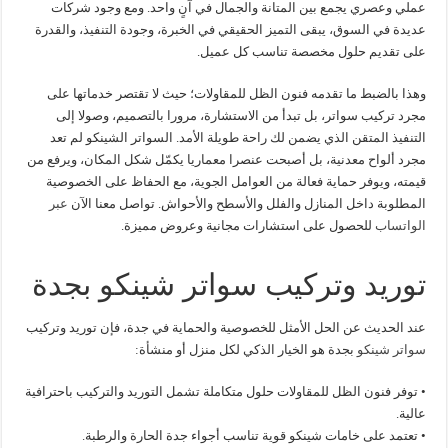
عملي وعصري يجمع بين المتانة والجمال في آنٍ واحد. ومع وجود شركات
عديدة في السوق، يبقى التميز الحقيقي في الخبرة، وجودة التنفيذ، والقدرة
على تقديم حلول مخصصة تناسب كل عميل.
وهذا بالضبط ما تقدمه فنون الظل للمقاولات؛ حيث لا تقتصر خدماتها على
مجرد تركيب سواتر، بل تبدأ من الاستشارة، مرورا بالتصميم، وصولا إلى
التنفيذ المتقن الذي يضمن لك راحة طويلة الأمد. السواتر الشينكو لم تعد
مجرد ألواح معدنية، بل أصبحت عنصرا معماريا يكمّل شكل المكان، ويرفع من
قيمته، ويوفر حماية فعالة من العوامل الجوية، مع الحفاظ على الخصوصية
المطلوبة داخل المنازل والفلل والأسطح والأحواش. تواصل معنا الآن
عبر
الواتساب
للحصول على استشارات مجانية وعروض مميزة.
توريد وتركيب سواتر شينكو بجدة
عند الحديث عن الحل الأمثل للخصوصية والحماية في جدة، فإن توريد وتركيب
سواتر شينكو
بجدة هو الخيار الذكي لكل منزل أو منشأة:
• توفر فنون الظل للمقاولات حلول متكاملة تشمل التوريد والتركيب باحترافية
عالية.
• تعتمد على خامات شينكو قوية تناسب أجواء جدة الحارة والرطبة.