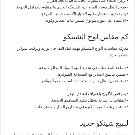
• يركز العملاء على مقارنة الخامات قبل اتخاذ القرار.
• فنون الظل توضح الفرق بين الشينكو العادي والمقاوم للعوامل الجوية.
• يتم تقديم استشارة فنية لاختيار الأنسب حسب الموقع.
• الاعتماد على مورد موثوق يضمن ثبات الساتر وقوته.
كم مقاس لوح الشينكو
معرفة مقاسات ألواح الشينكو مهمة قبل البدء في توريد وتركيب سواتر
شينكو بجدة:
• تساعد المقاسات في تحديد كمية المواد المطلوبة بدقة.
• تضمن تناسق الساتر مع المساحة المتوفرة.
• توفر فنون الظل خيارات متعددة تناسب جميع المواقع.
• يتم قص الألواح باحتراف لتفادي الهدر.
• المقاسات المرنة تسهّل تنفيذ التصاميم الحديثة.
• تستخدم هذه الميزة بكثرة في مشاريع الفلل والاستراحات.
للبيع شينكو جديد
يبحث البعض عن شينكو جديد للبيع لضمان جودة أعلى عند التنفيذ، وهو ما