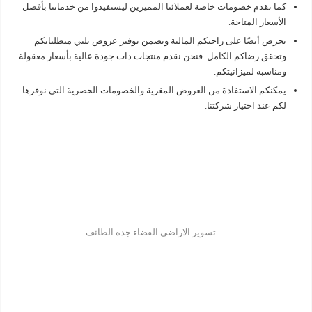
كما نقدم خصومات خاصة لعملائنا المميزين ليستفيدوا من خدماتنا بأفضل
الأسعار المتاحة.
نحرص أيضًا على راحتكم المالية ونضمن توفير عروض تلبي متطلباتكم
وتحقق رضاكم الكامل. فنحن نقدم منتجات ذات جودة عالية بأسعار معقولة
ومناسبة لميزانيتكم.
يمكنكم الاستفادة من العروض المغرية والخصومات الحصرية التي نوفرها
لكم عند اختيار شركتنا.
تسوير الاراضي الفضاء جدة الطائف