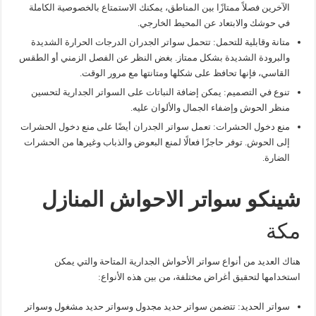
الآخرين فصلاً ممتازًا بين المناطق، يمكنك الاستمتاع بالخصوصية الكاملة
في حوشك والابتعاد عن المحيط الخارجي.
متانة وقابلية للتحمل: تتحمل سواتر الجدران الدرجات الحرارة الشديدة
والبرودة الشديدة بشكل ممتاز. بغض النظر عن الفصل الزمني أو الطقس
القاسي، فإنها تحافظ على شكلها ومتانتها مع مرور الوقت.
تنوع في التصميم: يمكن إضافة النباتات على السواتر الجدارية لتحسين
منظر الحوش وإضفاء الجمال والألوان عليه.
منع دخول الحشرات: تعمل سواتر الجدران أيضًا على منع دخول الحشرات
إلى الحوش. توفر حاجزًا فعالًا لمنع البعوض والذباب وغيرها من الحشرات
الضارة.
شينكو سواتر الاحواش المنازل
مكة
هناك العديد من أنواع سواتر الأحواش الجدارية المتاحة والتي يمكن
استخدامها لتحقيق أغراض مختلفة، من بين هذه الأنواع:
سواتر الحديد: تتضمن سواتر حديد مجدول وسواتر حديد مشغول وسواتر