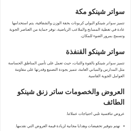
سواتر شينكو مكة
تتميز
سواتر
شينكو البولي كربونات بخفة الوزن والشفافية، يتم استخدامها
عادة في تغطية المسابح والملاعب الرياضية، توفر حماية من العناصر الجوية
وتسمح بمرور الضوء للمكان
.
سواتر شينكو القنفذة
تتميز
سواتر
شينكو بالقوة والثبات، حيث تعمل على تأمين المناطق الحساسة
مثل المدارس والمباني العامة، تتميز بجودة التصنيع وقدرتها على مقاومة
العوامل الجوية القاسية.
العروض والخصومات ساتر زنق شينكو
الطائف
عروض تنافسية تلبي احتياجات عملائنا.
نهتم بتوفير تخفيضات وهدايا مجانية لزيادة قيمة العروض التي نقدمها.