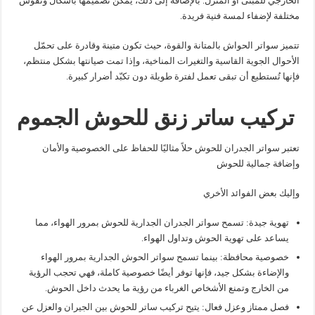
الخارجي للمبنى أو المنزل. بالإضافة إلى ذلك، يُمكن تصميمها بأشكال ونقوش
مختلفة لإضفاء لمسة فنية فريدة.
تتميز سواتر الحواش بالمتانة والقوة، حيث تكون متينة وقادرة على تحمّل
الأحوال الجوية القاسية والتغيرات المناخية، وإذا تمت صيانتها بشكل منتظم،
فإنها تُستطيع أن تبقى تعمل لفترة طويلة دون تكبّد أضرار كبيرة.
تركيب ساتر زنق للحوش الجموم
تعتبر سواتر الجدران للحوش حلاً مثاليًا للحفاظ على الخصوصية والأمان
وإضافة جمالية للحوش
وإليك بعض الفوائد الأخري
تهوية جيدة: تسمح سواتر الجدران الجدارية للحوش بمرور الهواء، مما
يساعد على تهوية الحوش وتداول الهواء.
خصوصية محافظة: بينما تسمح سواتر الحوش الجدارية بمرور الهواء
والإضاءة بشكل جيد، فإنها توفر أيضًا خصوصية كاملة، فهي تحجب الرؤية
من الخارج وتمنع الأشخاص الغرباء من رؤية ما يحدث داخل الحوش.
فصل ممتاز وعزل فعال: يتيح تركيب ساتر للحوش بين الجيران والعزل عن