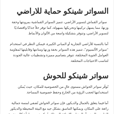
السواتر شينكو حماية للاراضي
سواتر القماش لتسوير الأراضي، تتميز السواتر القماشية بمرونتها وخفة
وزنها، مما يسهل تركيبها وتحريكها بسهولة، كما توفر حلاً جذابًا واقتصاديًا
لتسوير الأراضي، وتتوفر بتشكيلة واسعة من الألوان والأنماط.
أما بالنسبة للأراضي التجارية أو المباني الكبيرة، فيمكن النظر في استخدام
“سواتر الألمنيوم”، تتميز هذه السواتر بخفة وزنها ومتانتها وقابليتها لمقاومة
العوامل الجوية المختلفة، تتوفر بتصاميم مميزة وتشطيبات عالية الجودة
لتناسب الاحتياجات المختلفة.
سواتر شينكو للحوش
تُوفّر سواتر الحواش مستوى عالٍ من الخصوصية للمكان، حيث يُمكن
استخدامها لحجب الرؤية من الخارج وحفظ خصوصية المساحة.
أما فيما يتعلق بالجمال والديكور، فإن سواتر الحواش تُضفي لمسة جمالية
رائعة على المكان، ويمكنها التناسق بشكل جيد مع البيئة المحيطة والديكور