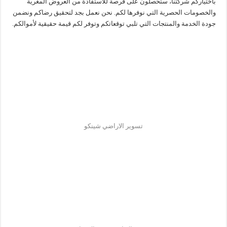
باختياركم شركتنا، ستحصلون على فرصة للاستفادة من العروض المغرية
والخصومات الحصرية التي نوفرها لكم. نحن نعمل بجد لتحقيق رضاكم ونضمن
جودة الخدمة والمنتجات التي تلبي توقعاتكم وتوفر لكم قيمة حقيقية لأموالكم.
تسوير الاراضي شينكو