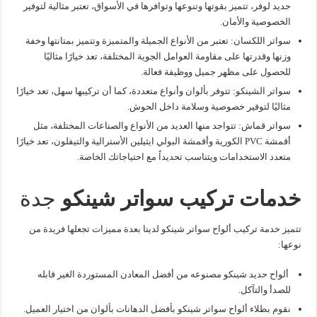
حديد لوفر، تتميز بقوتها وتنوعها وتوافرها في الأسواق، تعتبر مثالية لتوفير
الخصوصية والأمان.
سواتر اللكسان: تعتبر من الأنواع الجميلة والمتميزة وتتميز بمتانتها وخفة
وزنها وقدرتها على مقاومة العوامل الجوية المختلفة، تعد خيارًا مثاليًا
للحصول على مظهر جميل ووظيفة فعالة.
سواتر الشينكو: تتوفر بألوان وأنواع متعددة، كما أن تركيبها سهل، تعد خيارًا
مثاليًا لتوفير خصوصية وسلامة داخل الحوش.
سواتر قماش: تتواجد منها العديد من الأنواع والصناعات المختلفة، مثل
أقمشة PVC الكورية وأقمشة البولي ايثيلين الأسترالية والتيفلون، تعد خيارًا
متعدد الاستخدامات ويتناسب تحديداً مع احتياجاتك الخاصة.
خدمات تركيب سواتر شينكو
جدة
تتميز خدمة تركيب ألواح سواتر شينكو لدينا بعدة مميزات تجعلها فريدة من
نوعها:
ألواح حديد شينكو مصنوعه من أفضل المعادن المستوردة الغير قابله
للصدأ والتآكل.
نقوم بطلاء ألواح سواتر شينكو بأفضل الدهانات بألوان من اختيار العميل.