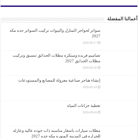
أعمالنا المفضلة
سواتر لحواجز المنازل والبيوات تركيب السواتر جده مكه
2027
2020-09-17
تصاميم فريده ومبتكره مظلات الحدائق تنسيق وتركيب
مظلات الحدايق 2027
2020-09-18
إنشاء هناجر صناعية معزولة للمصانع والمستودعات
2026-02-24
تغطية خزانات المياة
2020-09-04
مظلات سيارات باسعار مناسبه ذات جوده عاليه وعازله
للحراره في المدينه المنوره مكه جده 2027