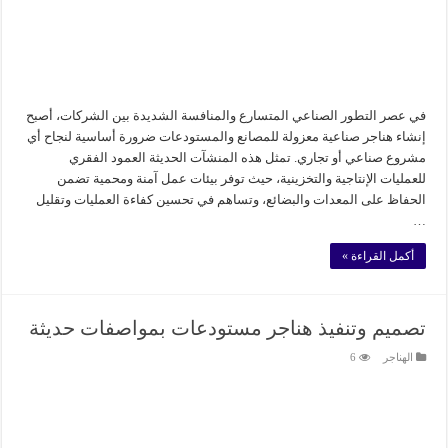
في عصر التطور الصناعي المتسارع والمنافسة الشديدة بين الشركات، أصبح
إنشاء هناجر صناعية معزولة للمصانع والمستودعات ضرورة أساسية لنجاح أي
مشروع صناعي أو تجاري. تمثل هذه المنشآت الحديثة العمود الفقري
للعمليات الإنتاجية والتخزينية، حيث توفر بيئات عمل آمنة ومحمية تضمن
الحفاظ على المعدات والبضائع، وتساهم في تحسين كفاءة العمليات وتقليل
…
أكمل القراءة »
تصميم وتنفيذ هناجر مستودعات بمواصفات حديثة
الهناجر
6