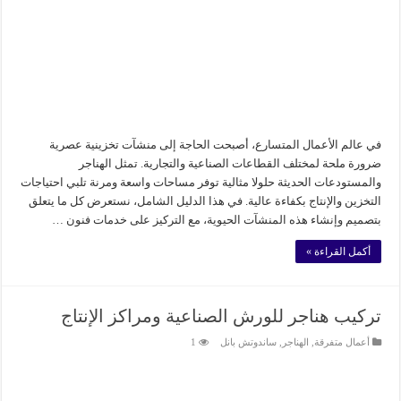
في عالم الأعمال المتسارع، أصبحت الحاجة إلى منشآت تخزينية عصرية
ضرورة ملحة لمختلف القطاعات الصناعية والتجارية. تمثل الهناجر
والمستودعات الحديثة حلولا مثالية توفر مساحات واسعة ومرنة تلبي احتياجات
التخزين والإنتاج بكفاءة عالية. في هذا الدليل الشامل، نستعرض كل ما يتعلق
بتصميم وإنشاء هذه المنشآت الحيوية، مع التركيز على خدمات فنون …
أكمل القراءة »
تركيب هناجر للورش الصناعية ومراكز الإنتاج
أعمال متفرقة
,
الهناجر
,
ساندوتش بانل
1