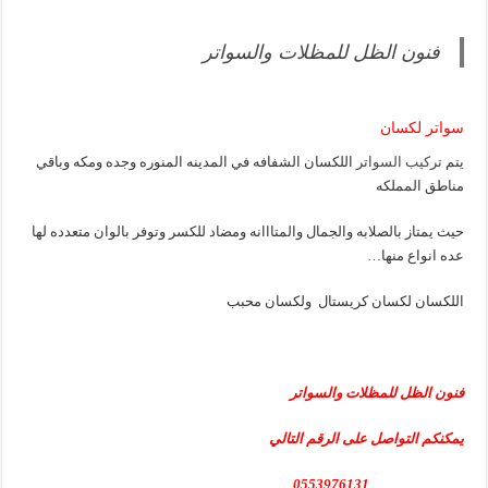
فنون الظل للمظلات والسواتر
سواتر لكسان
يتم
تركيب السواتر
اللكسان الشفافه في المدينه المنوره وجده ومكه وباقي
مناطق المملكه
حيث يمتاز بالصلابه والجمال والمتااانه ومضاد للكسر وتوفر بالوان متعدده لها
عده انواع منها…
اللكسان لكسان كريستال ولكسان محبب
فنون الظل للمظلات والسواتر
يمكنكم التواصل على الرقم التالي
0553976131