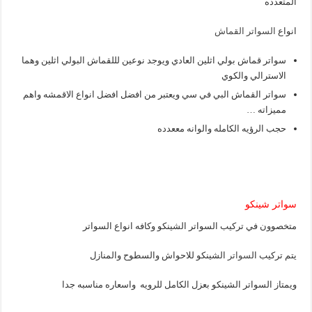
المتعدده
انواع
السواتر القماش
سواتر قماش بولي اثلين العادي ويوجد نوعين لللقماش البولي اثلين وهما
الاسترالي والكوي
سواتر القماش البي في سي ويعتبر من افضل افضل انواع الاقمشه واهم
مميزاته …
حجب الرؤيه الكامله والوانه مععدده
سواتر شينكو
متخصوون في تركيب السواتر الشينكو وكافه انواع السواتر
يتم تركيب ال
سواتر
الشينكو للاحواش والسطوح والمنازل
ويمتاز السواتر الشينكو بعزل الكامل للرويه واسعاره مناسبه جدا