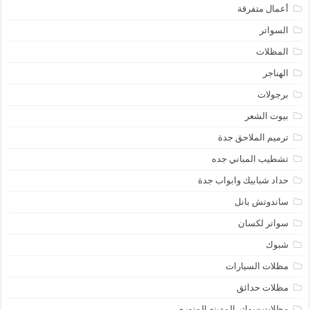
أعمال متفرقة
السواتر
المظلات
الهناجر
برجولات
بيوت الشعر
ترميم الملاحق جدة
تشطيب المباني جده
حداد شبابيك وابواب جدة
ساندوتش بانل
سواتر لكسان
شبوك
مظلات السيارات
مظلات حدائق
مظلات سواتر المدينه المنوره