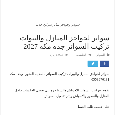
سواتر وحواجز ساتر شرائح حديد
سواتر لحواجز المنازل والبيوات
تركيب السواتر جده مكه 2027
على
السواتر
التعليقات
1,093 زيارة
سواتر
لحواجز
المنازل
والبيوات
تركيب
سواتر لحواجز المنازل والبيوات تركيب السواتر بالمدينه المنوره وجده مكه
السواتر
جده
0553976131
مكه
2027
مغلقة
نقوم بتركيب السواتر للاحواش والسطوح والتي تغطي الجلسات داخل
المنازل والقصور والاحواش ويتم تفصيل السواتر
على حسب طلب العميل