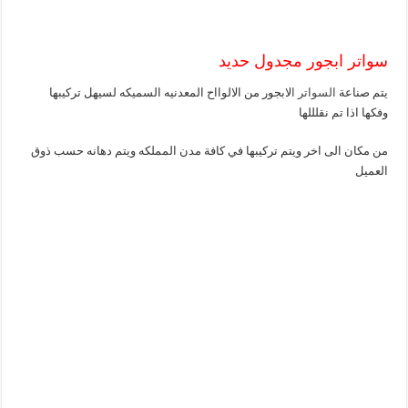
سواتر ابجور مجدول حديد
يتم صناعة
السواتر ا
لابجور من الالوااح المعدنيه السميكه لسيهل تركيبها
وفكها اذا تم نقلللها
من مكان الى اخر ويتم تركيبها في كافة مدن المملكه ويتم دهانه حسب ذوق
العميل