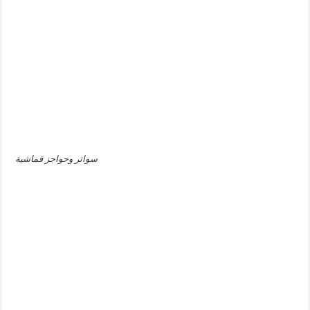
سواتر وحواجز قماشية