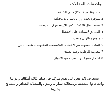
مواصفات المظلات
مصنوعة من (P.V.C) عالي الكثافة
متوفرة بعدة اوزان وصناعات مختلفة
نسبة الظل
100% عاكس للاشعة فوق البفسجية
القماش لايساعد على الاشتعال
متوفرة بالوان متعددة
الماده مصنوعه من الاخشاب البلاستيكيه المقاومه ل تقلب المناخ..
مقاومة للرطوبه وضد الصدى
اشكال متنوعه وتناسب جميع الاذواق
نستعرض لكم بعض التي تقوم شركتنا في عملها بكافة أشكالها والوانها
وأحتياجاتها المختلفة من مظلات سيارات ومنازل والمظلات للحدائق والمسابح
وغيرها .