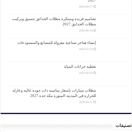
2027
2020-09-17
تصاميم فريده ومبتكره مظلات الحدائق تنسيق وتركيب
مظلات الحدايق 2027
2020-09-18
إنشاء هناجر صناعية معزولة للمصانع والمستودعات
2026-02-24
تغطية خزانات المياة
2020-09-04
مظلات سيارات باسعار مناسبه ذات جوده عاليه وعازله
للحراره في المدينه المنوره مكه جده 2027
2020-09-15
تصنيفات