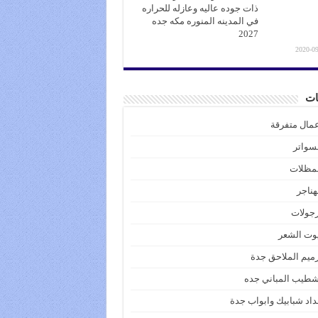
ذات جوده عاليه وعازله للحراره
في المدينه المنوره مكه جده
2027
2020-09
ات
مال متفرقة
سواتر
لمظلات
هناجر
جولات
وت الشعر
ميم الملاحق جدة
طيب المباني جده
اد شبابيك وابواب جدة