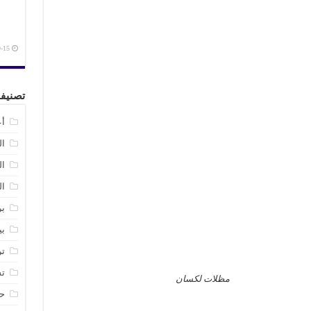
-15
تصنيف
أع
ال
ا
ال
بر
بي
تر
تش
مظلات لكسان
حد