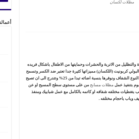
مظلات لكسان
أعمالن
التظليل من الاتربة والحشرات وحمايتها من الاطفال باشكال فريده
لبولي كربونيت (اللكسان) مميزاتها كثيرة جدا تعتبر ضد الكسر وتسمح
بتمرير الضوء على حسب طلب العميل يوجد منها النوع الشفاف ونوفرها بنسبة اضائه تبدا من 25% وتتدرج الى ان تصبح
مظلات مسابح
من على مستوى سطح المسبح او عن
 بتغطيات مختلفه شفافه او كاتمه بالكامل مع عمل شبابيك ومنفذ
يف وباب باحجام مختلفه .