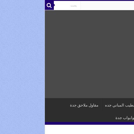
يب المباني جده
مقاول ملاحق جدة
وابواب جدة