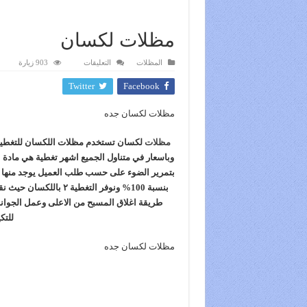
مظلات لكسان
على
المظلات
التعليقات
903 زيارة
مظلات
لكسان
Twitter
Facebook
مغلقة
مظلات لكسان جده
مظلات
لكسان تستخدم مظلات اللكسان للتغطية و
وباسعار في متناول الجميع اشهر تغطية هي مادة ا
بنسبة 100% ونوفر التغطية ٢ باللكسان حيث نقوم بتنفيذ عمل
طريقة اغلاق المسبح من الاعلى وعمل الجوانب
للتك
مظلات لكسان جده