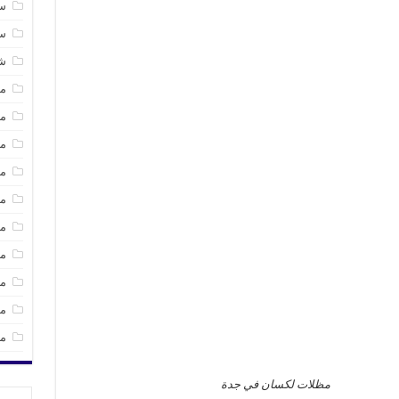
سا
س
ش
مظ
م
مظ
مظ
مظ
مظ
مظ
مق
مق
مل
مظلات لكسان في جدة