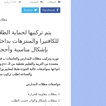
على
المظلات
التعليقات
1,522 زيارة
مظلات
مدارس
Twitter
Facebook
مغلقة
مظلات
يتم تركبيها لحماية ال
للكافتيرا والمنتزهات بد
بإشكال مناسبة وأحجا
توريد وتركيب مظلات للمدارس والجامعات ب فنو
انواعها بمواصفات عالية الجودة طبقا لمعايير وزا
والصناعه لطلب تركيب مظ
مواصفات مظلات المدارس
مظلات مقاومة للحرارة
مظلات بإشكال والوان حسب الطلب