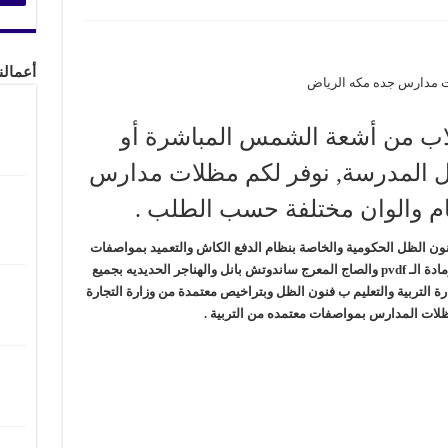
أعمالن
 مدارس جده مكه الرياض
طلاب من أشعة الشمس المباشرة أو
اخل المدرسة, نوفر لكم مظلات مدارس
م والوان مختلفة حسب الطلب .
ن الظل الحكومية والخاصة بنظام الدفع الكاش والتعميد بمواصفات
معتمدة من التربيه والتعليم بتغطية من الـ pvc ومادة الـ pvdf والصاج المعرج ساندوتش بانل والهناجر الحديديه بجميع
رة التربية والتعليم ب فنون الظل وبتراخيص معتمدة من وزارة التجارة
لات المدارس بمواصفات معتمده من التربية .