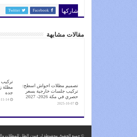
Twitter
Facebook
شاركها
مقالات مشابهة
تركيب 
تصميم مظلات احواش اسطح:
مظلة ز
تركيب جلسات خارجية بسعر
جده
حصري في مكة 2026- 2027
-11-14
2025-10-07
© جميع الحقوق محفوظة لـ: فنون الظل للمظلات والسواتر 