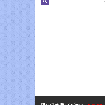
تصميم وتركيب:
يمن سكيورتي - 771747184 - 967+