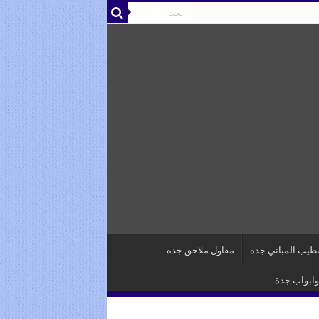
يب المباني جده
مقاول ملاحق جدة
وابواب جدة