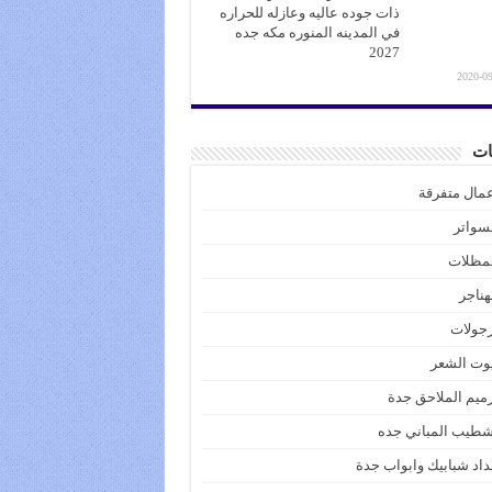
ذات جوده عاليه وعازله للحراره
في المدينه المنوره مكه جده
2027
2020-09
ات
مال متفرقة
سواتر
لمظلات
هناجر
جولات
وت الشعر
ميم الملاحق جدة
طيب المباني جده
اد شبابيك وابواب جدة