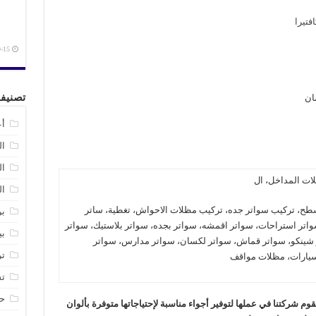
فتيرا
-15
تصنيف
أع
ال
ا
لات المداخل، ال
ال
سطح، تركيب سواتر جده، تركيب مظلات الاحواش، تغطية، ساتر
بر
ر استراحات، سواتر اقمشه، سواتر بجده، سواتر بلاستيك، سواتر
بي
شينكو، سواتر قماش، سواتر لكسان، سواتر مدارس، سواتر
تر
يارات، مظلات مواقف
تش
حد
شركتنا في عملها لتوفير أجواء مناسبة لإحتياجاتها متوفرة بألوان