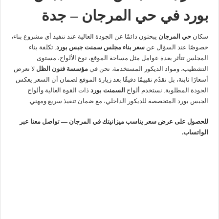
بورد في حي المرجان – جدة
سكان
حي المرجان
يبحثون دائمًا عن الجودة العالية عند تنفيذ أي مشروع بناء،
خصوصًا عند السؤال عن
سعر بناء مجلس سمنت جبس بورد
. تكلفة بناء
المجلس تتأثر بعدة عوامل مثل مساحة الموقع، نوع الألواح، مستوى
التشطيب، ومواد الديكور المستخدمة. نحن في
مؤسسة فنون الظل
لا نعرض
أسعارًا ثابتة، بل نقدّم تقييمًا دقيقًا بعد زيارة الموقع لضمان أن السعر يعكس
الجودة المطلوبة. نستخدم ألواح
السمنت بورد
ذات القوة العالية وألواح
الجبس بورد المتخصصة للديكور الداخلي، مع ضمان تنفيذ سريع ومهني.
للحصول على عرض سعر يناسب ميزانيتك في المرجان — تواصل معنا عبر
الواتساب.