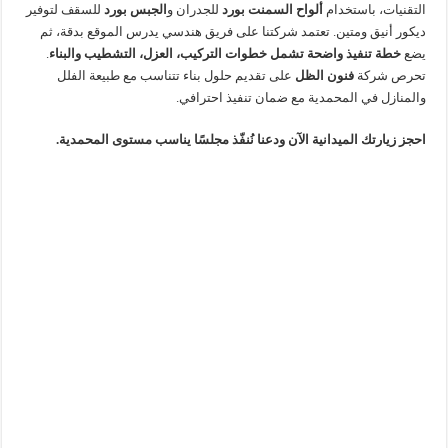
التقنيات، باستخدام
ألواح السمنت بورد
للجدران و
الجبس بورد
للسقف لتوفير
ديكور أنيق ومتين. تعتمد شركتنا على فريق هندسي يدرس الموقع بدقة، ثم
يضع
خطة تنفيذ واضحة تشمل خطوات التركيب، العزل، التشطيب والبناء
.
تحرص شركة
فنون الظل
على تقديم حلول بناء تتناسب مع طبيعة الفلل
والمنازل في المحمدية مع ضمان تنفيذ احترافي.
احجز زيارتك الميدانية الآن ودعنا نُنفّذ مجلسًا يناسب مستوى المحمدية.