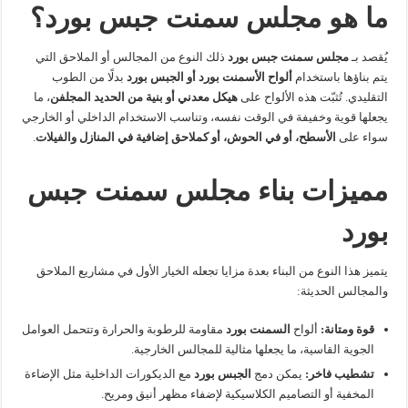
ما هو مجلس سمنت جبس بورد؟
يُقصد بـ
مجلس سمنت جبس بورد
ذلك النوع من المجالس أو الملاحق التي
يتم بناؤها باستخدام
ألواح الأسمنت بورد أو الجبس بورد
بدلًا من الطوب
التقليدي. تُثبّت هذه الألواح على
هيكل معدني أو بنية من الحديد المجلفن
، ما
يجعلها قوية وخفيفة في الوقت نفسه، وتناسب الاستخدام الداخلي أو الخارجي
سواء على
الأسطح، أو في الحوش، أو كملاحق إضافية في المنازل والفيلات
.
مميزات بناء مجلس سمنت جبس
بورد
يتميز هذا النوع من البناء بعدة مزايا تجعله الخيار الأول في مشاريع الملاحق
والمجالس الحديثة:
قوة ومتانة:
ألواح
السمنت بورد
مقاومة للرطوبة والحرارة وتتحمل العوامل
الجوية القاسية، ما يجعلها مثالية للمجالس الخارجية.
تشطيب فاخر:
يمكن دمج
الجبس بورد
مع الديكورات الداخلية مثل الإضاءة
المخفية أو التصاميم الكلاسيكية لإضفاء مظهر أنيق ومريح.