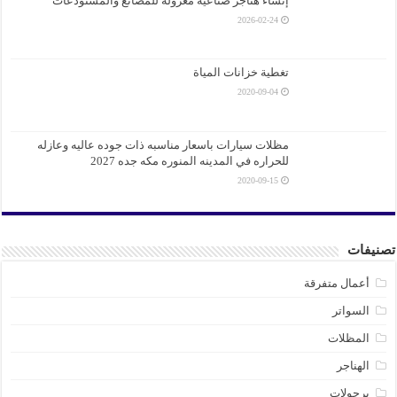
إنشاء هناجر صناعية معزولة للمصانع والمستودعات
2026-02-24
تغطية خزانات المياة
2020-09-04
مظلات سيارات باسعار مناسبه ذات جوده عاليه وعازله
للحراره في المدينه المنوره مكه جده 2027
2020-09-15
تصنيفات
أعمال متفرقة
السواتر
المظلات
الهناجر
برجولات