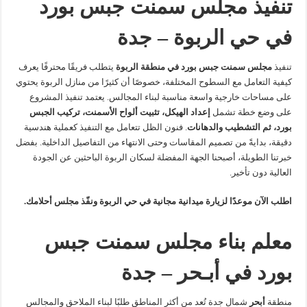
تنفيذ مجلس سمنت جبس بورد
في حي الربوة – جدة
تنفيذ
مجلس سمنت جبس بورد في منطقة الربوة
يتطلب فريقًا محترفًا يعرف
كيفية التعامل مع السطوح المختلفة، خصوصًا أن كثيرًا من منازل الربوة يحتوي
على مساحات خارجية واسعة مناسبة لبناء المجالس. يعتمد تنفيذ المشروع
على وضع خطة تشمل
إعداد الهيكل، تثبيت ألواح الأسمنت، تركيب الجبس
بورد، ثم التشطيب والدهانات
. فنون الظل تتعامل مع التنفيذ كعملية هندسية
دقيقة، بدايةً من تصميم المقاسات وحتى الانتهاء من التفاصيل الداخلية. بفضل
خبرتنا الطويلة، أصبحنا الجهة المفضلة لسكان الربوة الباحثين عن الجودة
العالية دون تأخير.
اطلب الآن موعدًا لزيارة ميدانية مجانية في حي الربوة ونفّذ مجلس أحلامك.
معلم بناء مجلس سمنت جبس
بورد في أبـحر – جدة
منطقة
أبحر
شمال جدة تُعد من أكثر المناطق طلبًا لبناء الملاحق والمجالس