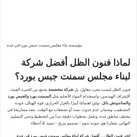
مؤسسة بناء مجلس سمنت جبس بورد في جدة
لماذا فنون الظل أفضل شركة
لبناء مجلس سمنت جبس بورد؟
فنون الظل ليست مجرد مقاول، بل
شركة متخصصة
تجمع بين الخبرة الفنية،
الإشراف الهندسي، واستخدام المواد الأصلية مثل
السمنت بورد والجبس بورد
والساندوتش بانل
. نولي اهتمامًا كبيرًا بالعزل الحراري، قوة الهيكل، جودة
التشطيب، وضمان عدم حدوث تمدد أو تشققات مع الوقت. ننفذ مشاريعنا في
مختلف مناطق جدة، ونعمل بخطوات دقيقة تبدأ من التخطيط وحتى التسليم
النهائي. شعارنا هو:
جودة تدوم – تصميم مريح – تنفيذ بلا أخطاء
.
اختر فنون الظل… أفضل شركة لبناء مجلس سمنت جبس بورد في جدة