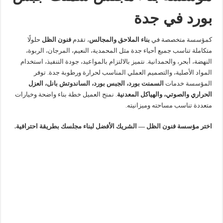
بورد في جدة
كمؤسسة متخصصة في
بناء الملاحق والمجالس
، تقدم
فنون الظل
حلولًا
متكاملة تناسب جميع أحياء جدة مثل المحمدية، النعيم، المرجان، الربوة،
النهضة، أبحر، والحمدانية. نتميز بالالتزام بالمواعيد، جودة التنفيذ، استخدام
المواد الأصلية، والتصميم العملي المناسب لحرارة ورطوبة جدة. توفر
المؤسسة خدمات
السمنت بورد، الجبس بورد، الساندوتش بانل، العزل
الحراري والصوتي، والهياكل المعدنية
. نمنح العميل خطة بناء واضحة وخيارات
متعددة تناسب مساحته وميزانيته.
اختر مؤسسة فنون الظل — الشريك الأفضل لبناء مجلسك بطريقة احترافية.