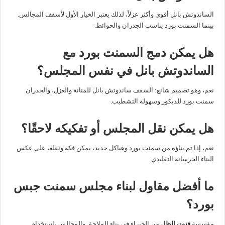
الساندوتش بانل أقوى وأكثر عزلاً، لذلك يعتبر الخيار الأول لأسقف المجالس.
بينما السمنت بورد يناسب الجدران والحوائط.
هل يمكن دمج السمنت بورد مع
الساندوتش بانل في نفس المجلس؟
نعم، وهو تصميم شائع: السقف ساندوتش بانل للمتانة والعزل، والجدران
سمنت بورد للديكور وسهولة التشطيب.
هل يمكن نقل المجلس أو تفكيكه لاحقًا؟
نعم، إذا تم بناؤه من سمنت بورد وهياكل حديد، يمكن فكه ونقله، على عكس
البناء الخرسانة التقليدي.
ما أفضل مقاول لبناء مجلس سمنت جبس
بورد؟
مؤسسة
فنون الظل
من الخبراء في بناء الملاحق والمجالس باستخدام