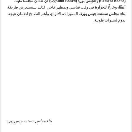
(Cement Board)
و
الجبس بورد (Gypsum Board)
أن تنشئ
مجلسًا متينًا،
أنيقًا، وعازلًا للحرارة
في وقت قياسي وبمظهر فاخر.
لذلك سنستعرض طريقة
بناء مجلس سمنت جبس بورد
، المميزات، الأنواع، وأهم النصائح لضمان نتيجة
تدوم لسنوات طويلة.
بناء مجلس سمنت جبس بورد