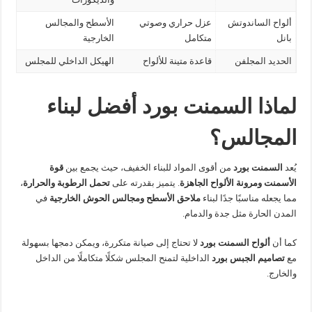
ألواح الساندوتش
عزل حراري وصوتي
الأسطح والمجالس
بانل
متكامل
الخارجية
الحديد المجلفن
قاعدة متينة للألواح
الهيكل الداخلي للمجلس
لماذا السمنت بورد أفضل لبناء
المجالس؟
يُعد
السمنت بورد
من أقوى المواد للبناء الخفيف، حيث يجمع بين
قوة
الأسمنت ومرونة الألواح الجاهزة
. يتميز بقدرته على
تحمل الرطوبة والحرارة
،
مما يجعله مناسبًا جدًا لبناء
ملاحق الأسطح ومجالس الحوش الخارجية
في
المدن الحارة مثل جدة والدمام.
كما أن
ألواح السمنت بورد
لا تحتاج إلى صيانة متكررة، ويمكن دمجها بسهولة
مع
تصاميم الجبس بورد
الداخلية لتمنح المجلس شكلًا متكاملًا من الداخل
والخارج.