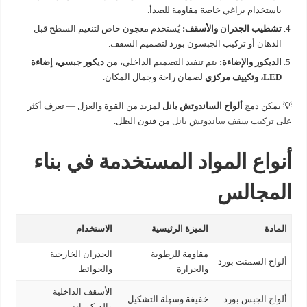
باستخدام براغي خاصة مقاومة للصدأ.
تشطيب الجدران والأسقف:
يُستخدم معجون خاص لتنعيم السطح قبل
الدهان أو تركيب الجبسون بورد لتصميم السقف.
الديكور والإضاءة:
يتم تنفيذ التصميم الداخلي، من
ديكور جبسي، إضاءة
LED، وتكييف مركزي
لضمان راحة وجمال المكان.
💡 يمكن دمج
ألواح الساندوتش بانل
لمزيد من القوة والعزل — تعرف أكثر
على
تركيب سقف ساندوتش بانل
من فنون الظل.
أنواع المواد المستخدمة في بناء
المجالس
المادة
الميزة الرئيسية
الاستخدام
مقاومة للرطوبة
الجدران الخارجية
ألواح السمنت بورد
والحرارة
والحوائط
الأسقف الداخلية
ألواح الجبس بورد
خفيفة وسهلة التشكيل
والديكورات