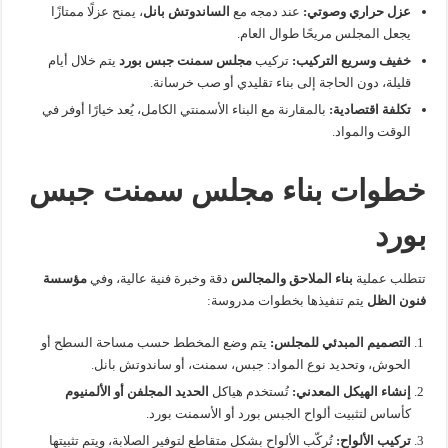
عزل حراري وصوتي:
عند دمجه مع
الساندوتش بانل
، يمنح عزلًا ممتازًا
يجعل المجلس مريحًا طوال العام.
خفيف وسريع التركيب:
تركيب
مجلس سمنت جبس بورد
يتم خلال أيام
قليلة، دون الحاجة إلى بناء تقليدي أو صب خرسانة.
تكلفة اقتصادية:
بالمقارنة مع البناء الأسمنتي الكامل، يُعد خيارًا أوفر في
الوقت والمواد.
خطوات بناء مجلس سمنت جبس
بورد
تتطلب عملية
بناء الملاحق والمجالس
دقة وخبرة فنية عالية، وفي
مؤسسة
فنون الظل
يتم تنفيذها بخطوات مدروسة:
التصميم المبدئي للمجلس:
يتم وضع المخطط حسب مساحة السطح أو
الحوش، وتحديد نوع المواد: جبس، سمنت، أو ساندوتش بانل.
إنشاء الهيكل المعدني:
تُستخدم هياكل
الحديد المجلفن أو الألمنيوم
كأساس لتثبيت ألواح الجبس بورد أو الأسمنت بورد.
تركيب الألواح:
تُركّب الألواح بشكل متقاطع لتوفير الصلابة، ويتم تثبيتها