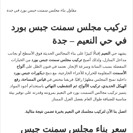
مقاول بناء مجلس سمنت جبس بورد في جدة
تركيب مجلس سمنت جبس بورد
في حي النعيم – جدة
يشهد حي
النعيم
إقبالًا كبيرًا على بناء المجالس الحديثة فوق الأسطح أو بجانب
مداخل المنازل، ولذلك أصبح
تركيب مجلس سمنت جبس بورد
من الخيارات
المفضلة بسبب المتانة وسرعة الإنجاز. نعتمد في فنون الظل على
ألواح
الأسمنت
المقاومة للحرارة للأجزاء الخارجية، مع دمج
ديكورات جبس بورد
داخلية تمنح المجلس مظهرًا راقيًا. فريقنا مختص في
قياس المساحة، رفع
الهيكل الحديدي، تركيب الألواح، ثم التشطيب النهائي
باستخدام أجود المواد.
يتميز تركيب مجالس السمنت بورد في النعيم بمرونته وقدرته على توفير بيئة
مناسبة للضيافة طوال العام بفضل العزل الممتاز.
اتصل بنا الآن لتركيب مجلسك في النعيم بخبرة تضمن نتيجة مثالية.
سعر بناء مجلس سمنت جبس