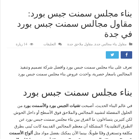
بناء مجلس سمنت جبس بورد:
مقاول مجالس سمنت جبس بورد
في جدة
على
مقاول بناء مجالس جدة
,
مقاول ملاحق جدة
التعليقات
14 زيارة
بناء
مجلس
سمنت
جبس
بورد:
تعرف على بناء مجلس سمنت جبس بورد وافضل شركة تصميم وتنفيذ
مقاول
مجالس
المجالس باسعار حصرية، واحدث عروض بناء مجلس سمنت جبس بورد
سمنت
جبس
بورد
في
بناء مجلس سمنت جبس بورد
جدة
مغلقة
في عالم البناء الحديث، أصبحت
تقنيات الجبس بورد والأسمنت بورد
من
الحلول المفضلة لتشييد المجالس والملاحق فوق الأسطح أو داخل الحوش.
لكن كثيرين يتساءلون:
ما الفرق بين بناء مجلس سمنت جبس بورد عن
الطرق التقليدية؟
المشكلة أن معظم المجالس القديمة كانت تُبنى بطرق
مكلفة وتستغرق وقتًا طويلًا، بينما الآن يمكنك بفضل مواد مثل
ألواح الأسمنت