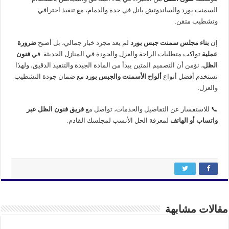
السمنت بورد والساندوتش بانل في جدة والدمام، مع تنفيذ احترافي
وتشطيب متقن.
إن
بناء مجلس سمنت جبس بورد
لم يعد مجرد خيار جمالي، بل أصبح
ضرورة
عملية
تواكب متطلبات الراحة والعزل والجودة في المنازل الحديثة. في
فنون
الظل
، نؤمن أن التصميم المتين يبدأ من المادة الجيدة والتنفيذ الدقيق، ولهذا
نستخدم أفضل أنواع
ألواح الأسمنت والجبس بورد
مع ضمان جودة التشطيب
والعزل.
📞 للاستفسار عن التفاصيل والخدمات، تواصل مع
فريق فنون الظل عبر
واتساب أو الهاتف
لمعرفة الحل الأنسب لمجلسك القادم.
مقالات مشابهة