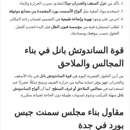
تأكد من
عزل السقف والجدران جيدًا
لتفادي تسرب الحرارة والماء.
استخدم مواد أصلية مثل
ألواح الأسمنت بورد المعتمدة من مصانع موثوقة
.
احرص على وجود
تهوية وإضاءة طبيعية
في التصميم لضمان راحة المكان.
اطلب استشارة فنية من
مؤسسة فنون الظل
قبل البدء لتحديد أفضل
الحلول حسب موقعك ومساحتك.
قوة الساندوتش بانل في بناء
المجالس والملاحق
من أبرز الحلول العصرية اليوم هي
قوة الساندوتش بانل
في بناء الأسقف
والجدران. فهو يوفر حماية مثالية من حرارة الصيف ويمنح شكلًا عصريًا عند
استخدامه في
مجالس الملاحق أو غرف السطح
. كما أن
ألواح الساندوتش
بانل
سهلة التركيب وتدوم لسنوات طويلة دون الحاجة لصيانة متكررة.
مقاول بناء مجلس سمنت جبس
بورد في جدة