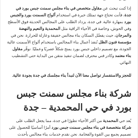
إذا كنت تبحث عن
مقاول متخصص في بناء مجلس سمنت جبس بورد في
جدة
، فأنت تحتاج جهة تمتلك خبرة في استخدام
ألواح السمنت بورد والجبس
بورد
بمهارة عالية. في جدة، يزداد الطلب على المجالس الحديثة فوق الأسطح
وفي الحوش، وخاصة في الأحياء الراقية مثل
المحمدية والنعيم والنهضة
والمرجان
، حيث يفضّل السكان بناء مجالس خفيفة وعازلة للحرارة. نحن في
مؤسسة فنون الظل
نُنفذ أعمال بناء المجالس باستخدام ألواح الأسمنت عالية
الجودة، مع تصميم داخلي جبس بورد يمنح شكلاً عصريًا وعمليًا. نوفّر
مقاول
بناء معتمد
وكادر فني محترف لضمان تنفيذ متقن من البداية حتى التشطيب
النهائي.
للحجز والاستفسار تواصل معنا الآن لنبدأ بناء مجلسك في جدة بجودة عالية.
شركة بناء مجلس سمنت جبس
بورد في حي المحمدية – جدة
يُعد حي
المحمدية
من أكثر الأحياء تطورًا في جدة، مما يجعل الطلب على
شركة متخصصة في بناء مجلس سمنت جبس بورد
أمرًا أساسيًا للحصول على
تصميم يجمع بين القوة والفخامة. نحن نقدم خدمات بناء مجالس بأحدث